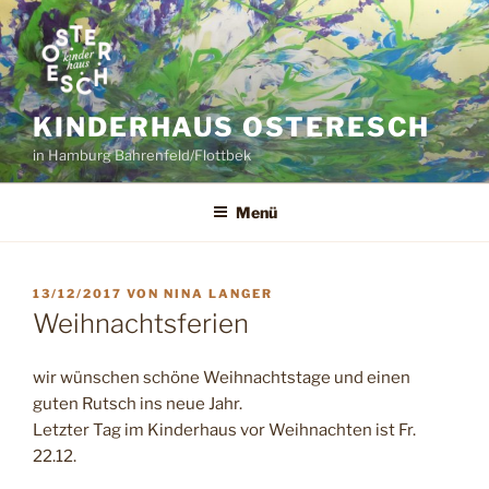
Zum
Inhalt
springen
KINDERHAUS OSTERESCH
in Hamburg Bahrenfeld/Flottbek
Menü
VERÖFFENTLICHT
13/12/2017
VON
NINA LANGER
AM
Weihnachtsferien
wir wünschen schöne Weihnachtstage und einen
guten Rutsch ins neue Jahr.
Letzter Tag im Kinderhaus vor Weihnachten ist Fr.
22.12.