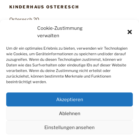
KINDERHAUS OSTERESCH
Osteresch 20
22607 Hamburg
Cookie-Zustimmung
Tel: 040 899 30 35
verwalten
Leitung: Nina Langer
Um dir ein optimales Erlebnis zu bieten, verwenden wir Technologien
Öffnungszeiten:
wie Cookies, um Geräteinformationen zu speichern und/oder darauf
7.45h – 16.30h
zuzugreifen. Wenn du diesen Technologien zustimmst, können wir
www.kinderhaus-osteresch.de
Daten wie das Surfverhalten oder eindeutige IDs auf dieser Website
verarbeiten. Wenn du deine Zustimmung nicht erteilst oder
zurückziehst, können bestimmte Merkmale und Funktionen
beeinträchtigt werden.
Impressum
Akzeptieren
Datenschutzerklärung
Cookie-Richtlinie (EU)
Ablehnen
Einstellungen ansehen