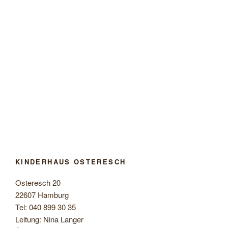
l
t
u
n
g
-
N
a
v
i
g
a
t
KINDERHAUS OSTERESCH
i
o
Osteresch 20
n
22607 Hamburg
Tel: 040 899 30 35
Leitung: Nina Langer