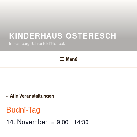
Zum
Inhalt
springen
KINDERHAUS OSTERESCH
in Hamburg Bahrenfeld/Flottbek
Menü
« Alle Veranstaltungen
Budni-Tag
14. November
9:00
14:30
um
–