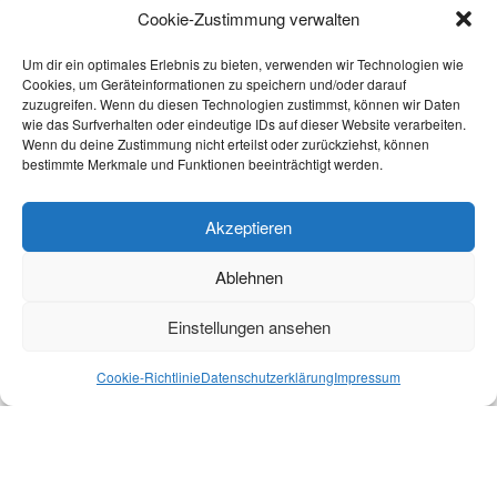
sind und die Welt verstehen wollen.
Cookie-Zustimmung verwalten
Wir wollen „nicht Probleme kompensieren, sondern
Um dir ein optimales Erlebnis zu bieten, verwenden wir Technologien wie
Cookies, um Geräteinformationen zu speichern und/oder darauf
Entwicklung aktivieren“.
zuzugreifen. Wenn du diesen Technologien zustimmst, können wir Daten
(Gerald Hüter)
wie das Surfverhalten oder eindeutige IDs auf dieser Website verarbeiten.
Wenn du deine Zustimmung nicht erteilst oder zurückziehst, können
bestimmte Merkmale und Funktionen beeinträchtigt werden.
Die Aufgabe der Umgebung ist nicht, das Kind zu formen,
sondern ihm zu erlauben, sich zu offenbaren.
(Maria Montessori)
Akzeptieren
„Das Spiel ist die höchste Form der Forschung.“
Ablehnen
(Albert Einstein)
Einstellungen ansehen
„Das Gras wächst nicht schneller wenn man daran zieht.“
Cookie-Richtlinie
Datenschutzerklärung
Impressum
(Zitat aus Afrika)